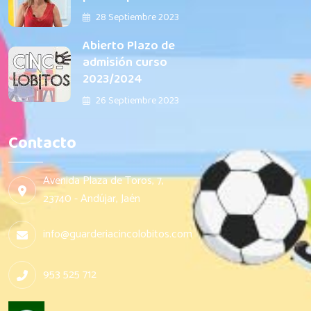
28 Septiembre 2023
Abierto Plazo de
admisión curso
2023/2024
26 Septiembre 2023
Contacto
Avenida Plaza de Toros, 7,
23740 - Andújar, Jaén
info@guarderiacincolobitos.com
953 525 712