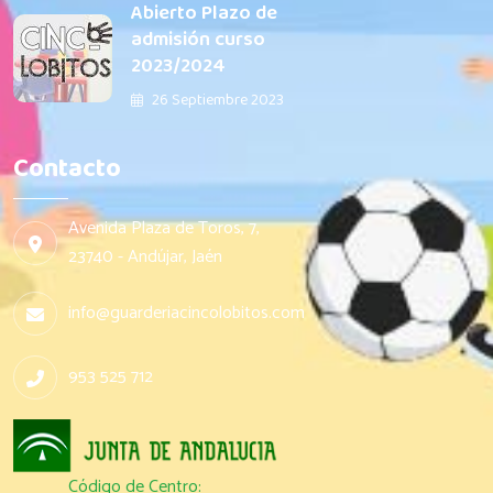
Abierto Plazo de
admisión curso
2023/2024
26 Septiembre 2023
Contacto
Avenida Plaza de Toros, 7,
23740 - Andújar, Jaén
info@guarderiacincolobitos.com
953 525 712
Código de Centro: